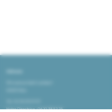
Adresse
104 avenue Saint Lambert
06100 Nice
Tel :
04 92 09 07 07
Notre Directrice :
06 10 38 52 25